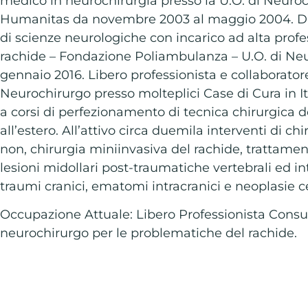
medico in neurochirurgia presso la U.O. di Neurochi
Humanitas da novembre 2003 al maggio 2004. Di
di scienze neurologiche con incarico ad alta profes
rachide – Fondazione Poliambulanza – U.O. di Ne
gennaio 2016. Libero professionista e collaborato
Neurochirurgo presso molteplici Case di Cura in I
a corsi di perfezionamento di tecnica chirurgica 
all’estero. All’attivo circa duemila interventi di c
non, chirurgia miniinvasiva del rachide, trattament
lesioni midollari post-traumatiche vertebrali ed in
traumi cranici, ematomi intracranici e neoplasie ce
Occupazione Attuale: Libero Professionista Consu
neurochirurgo per le problematiche del rachide.