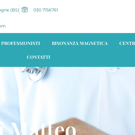
ogne (BS)
030 7156761
com
PROFESSIONISTI
RISONANZA MAGNETICA
CENTR
CONTATTI
i Matteo