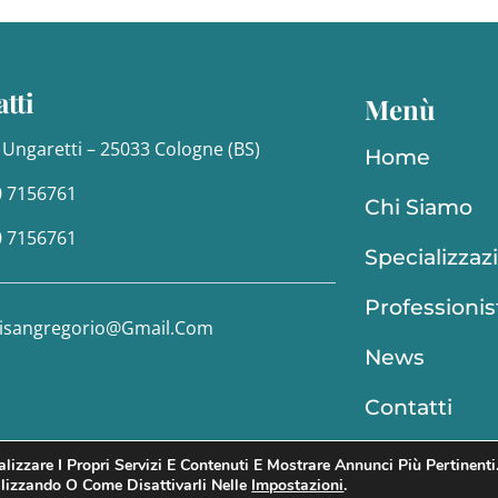
tti
Menù
 Ungaretti – 25033 Cologne (BS)
Home
0 7156761
Chi Siamo
0 7156761
Specializzaz
Professionis
lisangregorio@gmail.com
News
Contatti
lizzare I Propri Servizi E Contenuti E Mostrare Annunci Più Pertinenti
Direttore sanitario: Fabio Tosoni
ilizzando O Come Disattivarli Nelle
Impostazioni
.