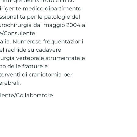
rurgia dell’Istituto Clinico
rigente medico dipartimento
sionalità per le patologie del
urochirurgia dal maggio 2004 al
re/Consulente
talia. Numerose frequentazioni
del rachide su cadavere
hirurgia vertebrale strumentata e
o delle fratture e
terventi di craniotomia per
rebrali.
lente/Collaboratore