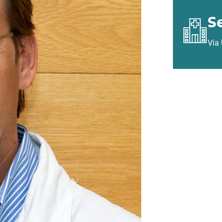
S
Via